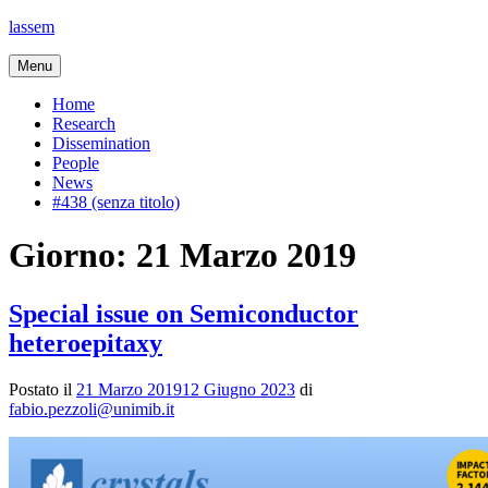
Vai
lassem
al
contenuto
Menu
Home
Research
Dissemination
People
News
#438 (senza titolo)
Giorno:
21 Marzo 2019
Special issue on Semiconductor
heteroepitaxy
Postato il
21 Marzo 2019
12 Giugno 2023
di
fabio.pezzoli@unimib.it